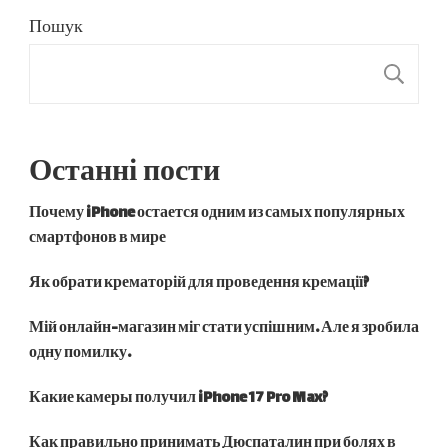
Пошук
П
Останні пости
Почему iPhone остается одним из самых популярных
смартфонов в мире
Як обрати крематорій для проведення кремації?
Мій онлайн-магазин міг стати успішним. Але я зробила
одну помилку.
Какие камеры получил iPhone 17 Pro Max?
Как правильно принимать Дюспаталин при болях в