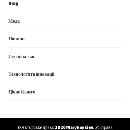
Blog
Мода
Новини
Суспільство
Технології та інновації
Цікаві факти
© Авторське право 2026
Marykaykiev
. Усі права