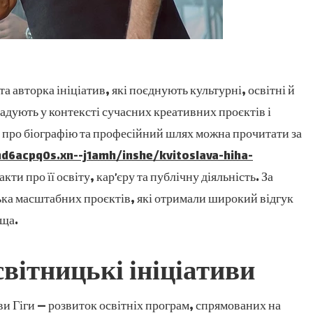
та авторка ініціатив, які поєднують культурні, освітні й
згадують у контексті сучасних креативних проєктів і
 про біографію та професійний шлях можна прочитати за
d6acpq0s.xn--j1amh/inshe/kvitoslava-hiha-
акти про її освіту, кар’єру та публічну діяльність. За
лька масштабних проєктів, які отримали широкий відгук
ища.
світницькі ініціативи
и Гіги — розвиток освітніх програм, спрямованих на