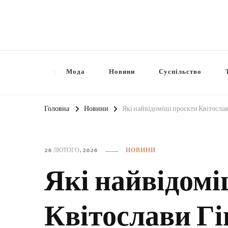
Мода
Новини
Суспільство
Головна
Новини
Які найвідоміші проєкти Квітослав
26 ЛЮТОГО, 2026
НОВИНИ
Які найвідомі
Квітослави Гі