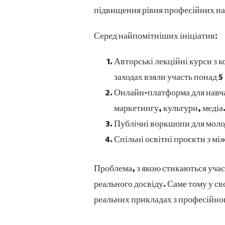
підвищення рівня професійних на
Серед найпомітніших ініціатив:
Авторські лекційні курси з 
заходах взяли участь понад 5
Онлайн-платформа для навчан
маркетингу, культури, медіа
Публічні воркшопи для молод
Спільні освітні проєкти з м
Проблема, з якою стикаються учас
реального досвіду. Саме тому у св
реальних прикладах з професійно