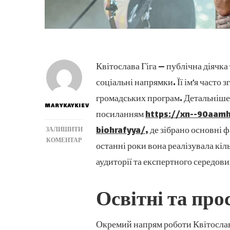
Квітослава Гіга — публічна діячка 
соціальні напрямки. Її ім’я часто 
громадських програм. Детальніше
MARYKAYKIEV
посиланням
https://xn--90aamh
biohrafyya/
, де зібрано основні ф
ЗАЛИШИТИ
ДО
КОМЕНТАР
останні роки вона реалізувала кі
ЯКІ
аудиторії та експертного середов
НАЙВІДОМІШІ
ПРОЄКТИ
КВІТОСЛАВИ
ГІГИ?
Освітні та про
Окремий напрям роботи Квітослав