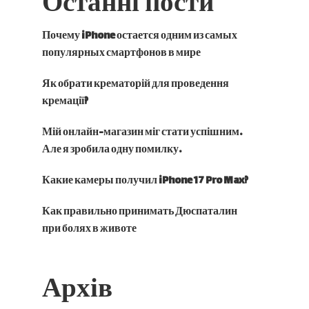
Останні пости
Почему iPhone остается одним из самых
популярных смартфонов в мире
Як обрати крематорій для проведення
кремації?
Мій онлайн-магазин міг стати успішним.
Але я зробила одну помилку.
Какие камеры получил iPhone 17 Pro Max?
Как правильно принимать Дюспаталин
при болях в животе
Архів