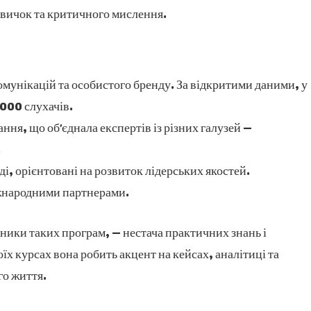
вичок та критичного мислення.
комунікацій та особистого бренду. За відкритими даними, у
 000 слухачів.
ня, що об’єднала експертів із різних галузей —
.
і, орієнтовані на розвиток лідерських якостей.
іжнародними партнерами.
ники таких програм, — нестача практичних знань і
оїх курсах вона робить акцент на кейсах, аналітиці та
го життя.