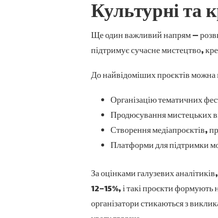
Культурні та 
Ще один важливий напрям — розвит
підтримує сучасне мистецтво, кре
До найвідоміших проєктів можна 
Організацію тематичних фест
Продюсування мистецьких в
Створення медіапроєктів, п
Платформи для підтримки мо
За оцінками галузевих аналітиків
12–15%, і такі проєкти формують 
організатори стикаються з виклик