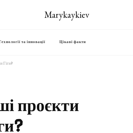
Marykaykiev
Технології та інновації
Цікаві факти
и Гіги?
ші проєкти
ги?