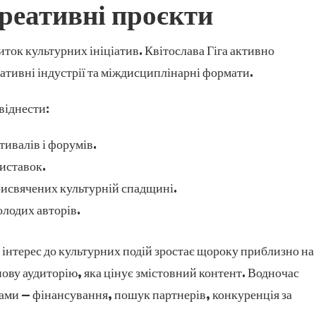
креативні проєкти
ок культурних ініціатив. Квітослава Гіга активно
ативні індустрії та міждисциплінарні формати.
віднести:
ивалів і форумів.
иставок.
рисвячених культурній спадщині.
лодих авторів.
, інтерес до культурних подій зростає щороку приблизно на
нову аудиторію, яка цінує змістовний контент. Водночас
ами — фінансування, пошук партнерів, конкуренція за