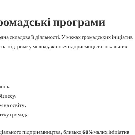
громадські програми
дна складова її діяльності. У межах громадських ініціатив
 на підтримку молоді, жінок-підприємиць та локальних
апів.
бізнесу.
м на освіту.
итку громад.
оціального підприємництва, близько 60% малих ініціатив